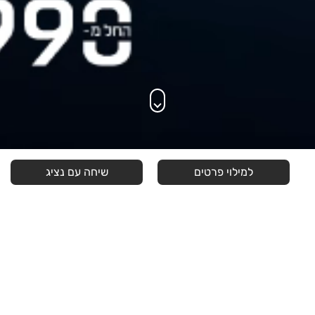
למילוי פרטים
שיחה עם נציג
היברידי חשמלי PHEV. המחיר מתייחס לדגם STARRAY EM-i PRO לפי
מחירון 22601,מחיר הרכב כולל מע"מ ואינו כולל אגרת רישוי בסך 2,450
ש"ח לשנה הראשונה. יתכן הבדל בין גוון הצבע הנראה כאן לבין גוון הצבע של
הרכב בפועל.