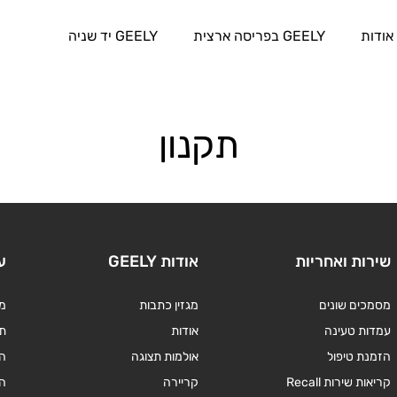
אודות
GEELY בפריסה ארצית
GEELY יד שניה
תקנון
שירות ואחריות
אודות GEELY
ע
מסמכים שונים
מגזין כתבות
מד
עמדות טעינה
אודות
תנ
הזמנת טיפול
אולמות תצוגה
ה
קריאות שירות Recall
קריירה
ה