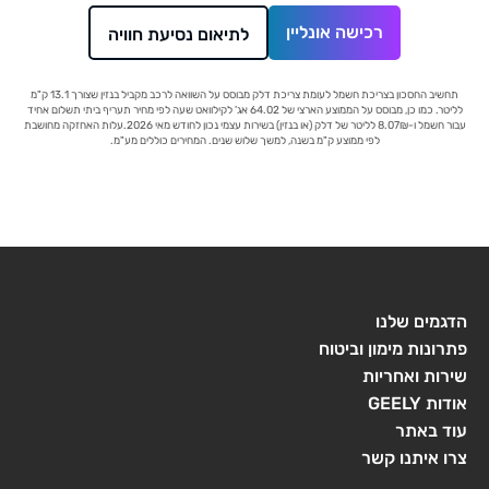
רכישה אונליין
לתיאום נסיעת חוויה
תחשיב החסכון בצריכת חשמל לעומת צריכת דלק מבוסס על השוואה לרכב מקביל בנזין שצורך 13.1 ק"מ
לליטר. כמו כן, מבוסס על הממוצע הארצי של 64.02 אג' לקילוואט שעה לפי מחיר תעריף ביתי תשלום אחיד
עבור חשמל ו-‏8.07₪ לליטר של דלק (או בנזין) בשירות עצמי נכון לחודש מאי 2026.עלות האחזקה מחושבת
לפי ממוצע ק"מ בשנה, למשך שלוש שנים. המחירים כוללים מע"מ.
הדגמים שלנו
פתרונות מימון וביטוח
שירות ואחריות
אודות GEELY
עוד באתר
צרו איתנו קשר