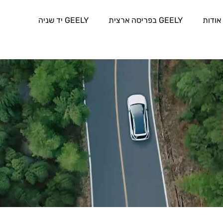
אודות
GEELY בפריסה ארצית
GEELY יד שניה