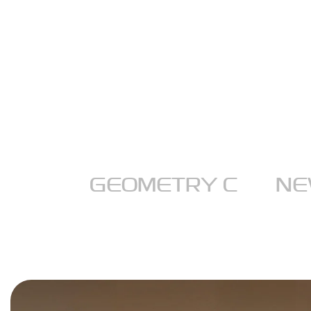
GEOMETRY C
NE