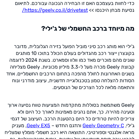
כדי לחוות בעצמכם האם זו הבחירה הנכונה עבורכם. לתיאום
נסיעת מבחן היכנסו >>
https://geely.co.il/drivetest/
מה מיוחד ברכב החשמלי של ג'ילי?
ג'ילי הוא מותג רכב סיני מוביל הפועל בזירה הגלובלית, מדובר
בקונצרן ייצור רכב מהגדולים בעולם הכולל בתוכו 10 מותגים
שונים מהם מוכרים מאד כמו וולוו וסמארט. בשנת 2024 לדוגמה
קבוצת Geely מכרה מעל ל-3.3 מיליון מכוניות. Geely מצליחה
בשנים האחרונות לחולל מהפכה בתחום הרכבים החשמליים. אחד
הסודות להצלחה טמון בטכנולוגייה חדשנית, עיצוב מודרני ונוח
והתאמה מלאה לכל הצרכים של הנוסעים.
Geely משתמשת בסוללות מתקדמות המציעות טווח נסיעה ארוך
וטעינה מהירה. כך, אתם נהנים מאמינות לאורך כל היום ולא
צריכים להיות טרודים כל היום בהטענת הרכב. העיצוב של דגמי
ג'ילי,
Geely Geometry C
והדגם החדש –
Geely EX5
, מעניק
מראה אלגנטי וספורטיבי. התוצאה היא רכב חשמלי מומלץ שמצליח