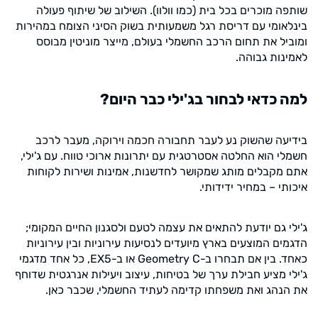
שותפה מוכרים בכל בית (כמו וולוו). השילוב של שיתוף פעולה
בינלאומי עם דריסת רגל משמעותית בשוק הסיני הצומח במהירות
ומוביל את תחום הרכב החשמלי בעולם, מייצר מוניטין מבוסס
לאמינות גבוהה.
למה כדאי לבחור בג'ילי כבר היום?
בידיעה שהשוק נע לעבר תחבורה חכמה וירוקה, מעבר לרכב
חשמלי הוא החלטה אסטרטגית עם יתרונות ארוכי טווח. עם ג'ילי,
אתם מקבלים מותג שמקושר לחדשנות, אמינות ושירות לקוחות
איכותי – במחיר ידידותי.
ג'ילי גם יודעת להתאים את עצמה לטעם ולסגנון החיים המקומי;
הדגמים המוצעים בארץ מיועדים לנסיעות עירוניות ובין עירוניות
כאחד. בין אם תבחרו ב-Geometry C או ב-EX5, כל אחד מדגמי
ג'ילי מציע חבילת ערך של בטיחות, עיצוב ויעילות אנרגטית שדוחף
את הנהג ואת משפחתו קדימה לעתיד החשמלי, שכבר כאן.