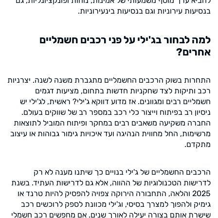
להביא ערך מוסף משמעותי של אמינות, נוחות ופונקציונליות, גם
בנסיעות עירוניות וגם בנסיעות בינעירוניות.
למה לבחור בג'ילי על פני רכבים חשמליים
אחרים?
התחרות בשוק הרכבים החשמליים מתגברת משנה לשנה. יצרניות
רכב ותיקות לצד שחקניות חדשות בתחום, מציעות דגמים
חשמליים רבים ומגוונים. אז מדוע דווקא ג'ילי? ראשית, לג'ילי יש
ניסיון רב בפיתוח וייצור כלי רכב במספר רב של שווקים בעולם.
החברה משקיעה משאבים רבים במחקר ופיתוח המוביל לתוצאות
מרשימות, החל מחווית הנהיגה ועד איכויות גימור גבוהות או עיצוב
מתקדם.
הרכבים החשמליים של ג'ילי בנויים כך שיתנו מענה לא רק
לדרישות הטכנולוגיות של ההווה, אלא גם לדרישות העתיד. בשנת
2025 והלאה, התחבורה הירוקה צפויה להפסיק להיות טרנד או
גימיק ולהפוך למצרך בסיסי, וג'ילי מכוונת לספק לרוכשים רכב
שישרת אותם בצורה יעילה לאורך שנים. אם מחפשים רכב חשמלי