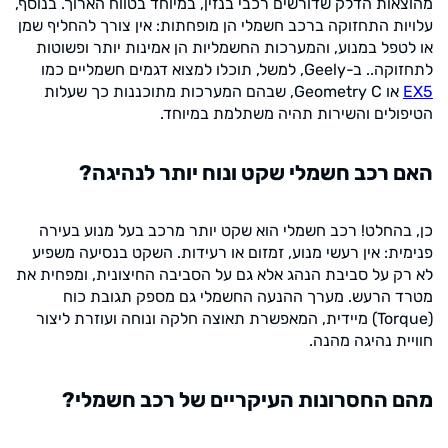
מהוצאות הדלק שדורשים רכבי בנזין, במיוחד בטווח הארוך. בנוסף,
עלויות התחזוקה ברכב חשמלי הן מופחתות: אין צורך להחליף שמן
או לטפל במנוע, והמערכות החשמליות הן אמינות יותר ופשוטות
לתחזוקה.. ב-Geely, למשל, תוכלו למצוא דגמים חשמליים כמו
EX5
או Geometry C, שבהם המערכות מתוכננות כך שעלות
הטיפולים והשירות תהיה משתלמת במיוחד.
האם רכב חשמלי שקט ונוח יותר לנהיגה?
כן, בהחלט! רכב חשמלי הוא שקט יותר מרכב בעל מנוע בעירה
פנימית: אין רעשי מנוע, זמזום או רעידות. השקט בנסיעה משפיע
לא רק על סביבת הנהג אלא גם על הסביבה החיצונית, ומפחית את
מטרד הרעש. מערך ההנעה החשמלי גם מספק תגובת כוח
(Torque) מיידית, המאפשרת תאוצה חלקה ונוחה ועוזרת ליצור
חוויית נהיגה מהנה.
מהם החסרונות העיקריים של רכב חשמלי?