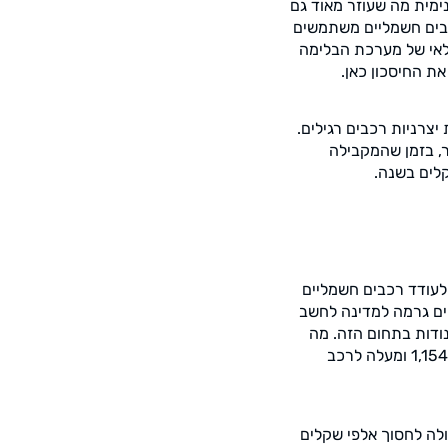
ימית מה שעוזר מאוד גם
כבים חשמליים משתמשים
לאי של מערכת הבלימה
ת החיסכון כאן.
צרניות רכבים רגילים.
יוק, יתבקש לסור למוסך לטיפול תקופתי כל 15,000 קילומטר, בזמן שהמקבילה
לעודד רכבים חשמליים
ים גרמה למדינה לחשב
ודות בתחום הזה. מה
שכן, אגרת רישוי הרכב גם היא זולה הרבה יותר כשמדובר בדגם חשמלי לגמרי (558 ש"ח לעומת 1,154 ומעלה לרכב
לה לחסוך אלפי שקלים