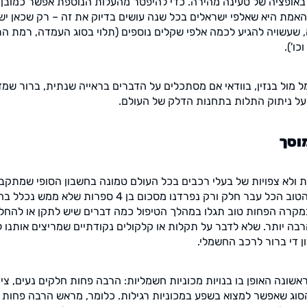
 באופציה של טעינה מהירה. כדי להיפטר מהעלות הנוספת אפשר כמובן
האמת היא שאלפי ישראלים בכל שנה עושים בדיוק את זה – רק שכאן יש
עשויה להגיע לכמה אלפי שקלים נוספים (תלוי בסוג העמדה, רמת ה
ו').
ל מול בנזין, בוודאי אם מסתכלים על הדברים בראייה שנתית, ברור שמד
ל ניתוק התלות בתחנות הדלק של העולם.
וסך
 ולא צפויות של בעלי רכבים בכל העולם טמונה בחשבון הסופי שמתקבל
או שגרתי ברכב. במקרה הטוב הכל עבר חלק ורק נפרדנו מסכום ב
מקרה הפחות טוב תגלו במהלך הטיפול כמה דברים שיש לתקן או להחלי
ה יותר. שלא לדבר על תקלות או קלקולים נקודתיים שמריצים אותנו ל
ון די ברור לרכב החשמלי.
שונה האופן בו בנויות מכוניות חשמליות: הרבה פחות חלקים נעים, צינו
מהסוג שאפשר למצוא בשפע במכוניות רגילות. כלומר, מראש הרבה פחות 