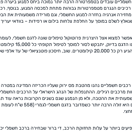
חשמליים עובדים בטמפרטורה הרבה יותר נמוכה ביחס למנוע ביערה פנ
 רכיבים הנגרם מטמפרטורות גבוהות מתחת למכסה המנוע. בנוסף, ר
מחזירה אנרגיה בחזרה למנוע החשמלי, וגם מורידה משמעותית את הב
נאלץ לשלם במוסך על החלפת צלחות בילום או רפידות – בוודאי יעריך א
שר למצוא אצל היצרנית פרוטוקול טיפולים שונה לדגם חשמלי, לעומת י
כלומר, ישנם מקרים שאותו הדגם בד
נציאלי של עד אלפי שקלים בשנה.
 רכבים חשמליים נהנו מהטבת מס ירוק שעליו הכריזה המדינה במטרה 
ת מרכבים רגילים. ההתנפלות של הנהג הישראלי על הרכבים החשמלי
עותית את ההטבה, ולא מן הנמנע שגם בשנים הקרובות נראה עוד תנ
חצי.
ים ביותר על עלות תחזוקת הרכב, די ברור שבחירה ברכב חשמלי יכו