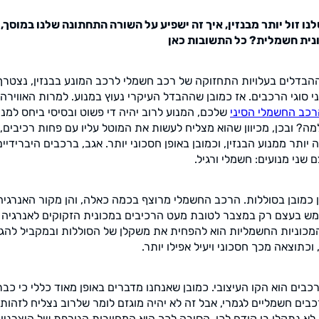
ו זול יותר מבנזין, איך זה ישפיע על השורה התחתונה שלנו במוסך,
נית חשמלית? כל התשובות כאן
 ההבדלים בעלויות התחזוקה של רכב חשמלי לרכב המונע בבנזין, נצטר
י סוגי הרכבים. אז כמובן שההבדל העיקרי נעוץ במנוע. למרות האוויר
כב החשמלי הסיני
שלכם, המנוע לרוב יהיה די פשוט ובסיסי ביחס למנוע
מה? ובכן, מכיוון שהוא מצליח לעשות את המוטל עליו עם פחות רכיבים, 
ותר ממנוע הבנזין, וכמובן באופן חסכוני יותר. אגב, ברכבים היברידיי
 שני מנועים: חשמלי ורגיל.
 כמובן בסוללות. הרכב החשמלי מרוצף בכמה כאלה, והן מקור האנרגי
ש בעצם רק במצבר לטובת מעט הרכיבים במכונית הזקוקים לאנרגיה חש
מכוניות החשמליות הוא להפחית את משקלן של הסוללות ובמקביל להג
וכתוצאה מכך חסכוני ויעיל אפילו יותר.
רכבים הוא הקו העיצובי. כמובן שאנחנו מדברים באופן מאוד כללי כי כב
בים חשמליים לגמרי, אבל זה לא יהיה מוגזם לומר שלרוב נצליח לזהות
לא נתקלו בו קודם לכן. הסיבה לכך היא המחויבות הגורפת של היצרני