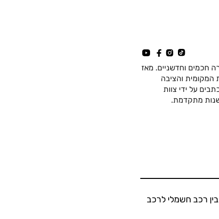
ה חכמים וחדשניים. מאז
כה החשמלית המקומית והציבה
בים על ידי צוות