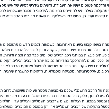
י והדלקה פשוטים יעשו את העבודה, ולעיתים נידרש לסיוע של איש מקצו
מתקלות כאלה היא להתייחס ברצינות לעדכוני התכונה שנשלחים לרכב ע
ם קיימים ועוד. כן, ממש כמו באפליקציות שאתם מכירים מהטלוויזיה או
ומח באופן קבוע בשנים האחרונות, כשמאות דגמים חדשים מתווספים אל
הזה כולל מותגים חדשים יחסית, שקשה עדיין לדבר על הרכבים שלהם
 לעיתים לעשות במותגי רכב רגילים שקיימים כבר כמה וכמה ודורות. 
פן כללי נוטים להתקלקל בתדירות נמוכה יותר מרכבים רגילים, זקוקי
בעליהם ראש שקט יותר בכל מה שקשור לתפעול ואחזקת הרכב לאורך ש
רכיבים, אלקטרוניקה, מכניקה וטכנולוגיה, הזקוקות להשגחה עירנית 
כונה על הרכב החשמלי שלכם באמצעות מספר פעולות פשוטות, לרוב ת
להגיע למוסך, חלק גדול מהתקלות ברכבים חשמליים בעצם מוכרות הי
מטפל במכוניות רגילות, משום שרכבים חשמליים ורגילים עדיין חולקים
טפל בתקלות של רכבים חשמליים אך ורק במוסכים המוכרים ומומלצים ע