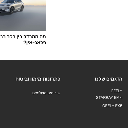
מה ההבדל בין רכב בנז
פלאג-אין?
הדגמים שלנו
פתרונות מימון וביטוח
GEELY
שירותים משלימים
STARRAY EM-i
GEELY EX5