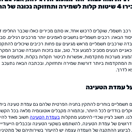
תחזוקה נכונה. הכירו 4 שיטות קלות לשמירה ותחזוקה נכונה 
כב חשמלי, שוקלים לרכוש אחד, או סתם מכירים כאלו שכבר החליפו 
וד הבאה: רכבים חשמליים נחשבים לאמינים יותר מרכבים רגילים. סב
ה שרכבים חשמליים מראש מגיעים עם פחות רכיבים שיכולים להתקלקל
כאניים הנעים מסביב למנוע וכד'. טוב, וגם בזכות העובדה שברוב המק
מציג מערכות מתקדמות, אפשרות לניטור תקלות בקלות, ולפעמים אפיל
יות המתקדמות ביותר דורשות שמירה ותחזוקה, ובכתבה הבאה נתעכב 
א לדרך.
ל עמדת הטעינה
 חשמליים בוחרים להתקין בחניה הפרטית שלהם גם עמדת טעינה ביתי
ים בודדים לכל היותר, ובתמורה מקבלים אוטונומיה מלאה בכל הקשו
נו. חשוב לציין שכדי להימנע מתקלות
בעמדת הטעינה
חשוב מאוד להיצ
רושים של עמדת הטעינה, להשתמש בשקעי הטעינה ובכבלים הייעודיי
 לביצוע ההתקנה של העמדה עצמה יש להיעזר בשירותיהם של מתקינים