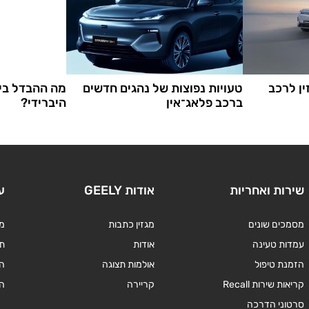
ין לרכב
טעויות נפוצות של נהגים חדשים
מה ההבדל בי
ברכב פלאג־אין
היברידי?
שירות ואחריות
אודות GEELY
ע
מסמכים שונים
מגזין כתבות
מד
עמדות טעינה
אודות
תנ
הזמנת טיפול
אולמות תצוגה
ה
קריאות שירות Recall
קריירה
ה
סרטוני הדרכה