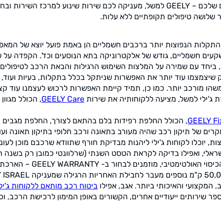
 שלכם –
GEELY
למשל, מעניקה לכם שירות שינוע למרכז השירות ובחזר
שלושה טיפולים תקופתיים ללא עלות.
קלות הנפוצות יותר ברכבים חשמליים הן באמת פועל יוצא של המאפיינ
שקעים חשמליים, גודש של אלקטרוניקה בתא הנוסעים וכד'. הקפדה על
 ביחד עם שמירה על המלצות השימוש הרגילות והבאת הרכב לטיפולים ש
ק שיצמצמו עוד יותר את האפשרות שניתקל בכלל בתקלות, בעיות ועוד, 
שהו מורכב יותר. כמו כן, תמיד קיימת האפשרות לרכוש לעצמנו עוד ק
 ג'ילי למשל, מציעה ללקוחותיה את שירות
GEELY Care
, הכולל מגוון
GEELY Fi
, הכולל החלפת רפידות בלם בהתאם לצורך, החלפת מגבים ק
רים של תיקון רכב שהיה מעורב בתאונה ורכב חלופי בתיקון תאונה ועוד
, יוכלו לקוחות ג'ילי ליהנות מבדיקת חורף שתוודא שרכבם מוכן לעונ
ראלי, ואפילו בדיקה לקראת הטסט השנתי (שרלוונטי כמובן רק בשנה הש
סוי האולטימטיבי, מוזמנים לבחור ב-
GEELY WARRANTY
– הארכת 
 ISRAEL
 המקצועי והאיכותי ביותר. אגב, אפילו
ביטוח רכב מותאם ללקוחות ג'ילי
ר שירותים ייעודיים אחרים, הקשורים באופן המימון לרכישת הרכב, וכד'