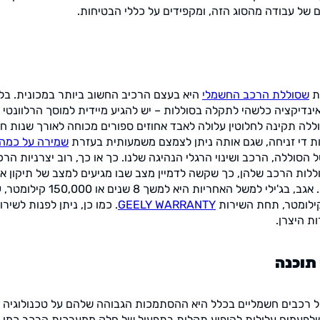
 של עבודה מהסוג הזה, ומקפידים על כללי הבטיחות.
ות
שסוללת הרכב החשמלי
היא בעצם הרכיב החשוב ביותר במכונית. בלע
ינדיקציה כלשהי לתקלה בסוללות – יש להגיע מיידית למוסך הרלוונטי ש
ללה תקינה לחלוטין עלולה לאבד אחוזים ספורים מכוחה לאורך שנות חי
 די זניחה, שגם אותה ניתן לצמצם משמעותית בעזרת
שמירה על כמה 
 הסוללה, הרכב ושינוי הרגלי הנהיגה שלנו. כך או כך, רוב יצרניות ה
ללות הרכב שלהן, כך שקשה לדמיין מצב שבו מגיעים למצב של תיקון א
הנופלת בלעדית על בעליו. אגב, בג'
GEELY WARRANTY
. כמו כן, ניתן לפנות לשיר
ת היצרן.
תוכנה
של רכבים חשמליים בכלל היא ההסתמכות הגבוהה שלהם על טכנולוגי
שלפעמים עלולות להופיע תקלות בתפעול של חלק ממערכות הרכב כמו 