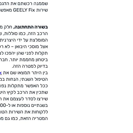
שממנה רכשתם את הדגם
שירות
GEELY Fix
מאפשר 
בשורה התחתונה,
חלק מהת
הרכב הזה, כמו סוללות, 
המומלצת על ידי היצרנית,
אצל מוסכי היבואן – לא ר
תקלות לפני שהן יהפכו למ
ביטחון מחממת יותר. חברת
בדיוק למטרה הזה.
בין היתר תמצאו שם את
x
הטיפול השנתי, הנחות במק
ככל האפשר מתקלות נפוצות
שתכין את הרכב לקיץ היש
שירצו לסדר לעצמם את הכי
בשנתיים נוספות או ל-50,000 ק"מ נוספים מעבר לחבילת האחריות הרגילה שמעניקה
ללקוחות את השירות הטוב,
המטריה הזאת, כמו גם מספ