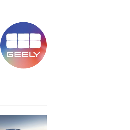
Y
מ
ס
ה