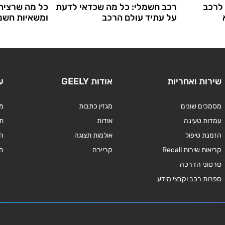
 לרכב
רכב חשמלי: כל מה שכדאי לדעת
כל מה שרצית
על עתיד עולם הרכב
ומשאיות חשמ
שירות ואחריות
אודות GEELY
ע
מסמכים שונים
מגזין כתבות
מד
עמדות טעינה
אודות
תנ
הזמנת טיפול
אולמות תצוגה
ה
קריאות שירות Recall
קריירה
ה
סרטוני הדרכה
ספרות רכב וקבצי מידע