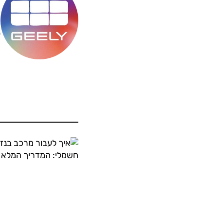
מ
ס
ה