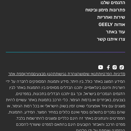
הדגמים שלנו
פתרונות מימון וביטוח
שירות ואחריות
אודות GEELY
עוד באתר
צרו איתנו קשר
מדיניות הפרטיות
תנאי שימוש
הצהרת נגישות
תקנון מבצעים
מחירון
מפת אתר
המידע המוצג באתר כולל, בין היתר, מידע ותמונות המסופקים לחברה על ידי
היצרנית והינם בינלאומיים. יתכנו הבדלים מסוימים בין התמונות באתר לבין
הדגמים הנמכרים בישראל, וכך גם יתכנו הבדלים בתכונות, במפרטים,
בצבעים, באביזרים או ברמות הגימור. כלי הרכב בתמונות באתר עשויים להיות
מוצגים עם ציוד אופציונלי שאינו זמין בשוק הישראלי או בכל רמות הגימור, או
שהם נמכרים בתשלום נוסף ואינם כלולים במחיר המוצר. המידע, התמונות,
המפרטים והנתונים באתר זה הינם כלליים ומוצגים להתרשמות בלבד.
מפרט הרכב והאבזור הקובעים הינם בהתאם למפרט שיצורף להסכם
ההזמנה שיחתם על ידי הלקוח.