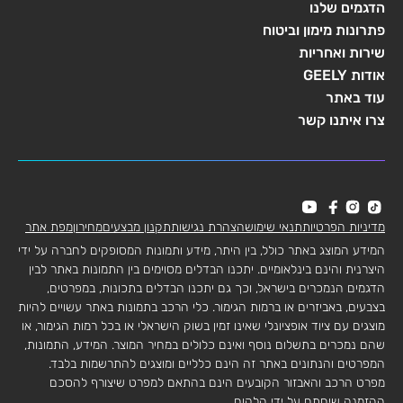
הדגמים שלנו
פתרונות מימון וביטוח
שירות ואחריות
אודות GEELY
עוד באתר
צרו איתנו קשר
מדיניות הפרטיות
תנאי שימוש
הצהרת נגישות
תקנון מבצעים
מחירון
מפת אתר
המידע המוצג באתר כולל, בין היתר, מידע ותמונות המסופקים לחברה על ידי
היצרנית והינם בינלאומיים. יתכנו הבדלים מסוימים בין התמונות באתר לבין
הדגמים הנמכרים בישראל, וכך גם יתכנו הבדלים בתכונות, במפרטים,
בצבעים, באביזרים או ברמות הגימור. כלי הרכב בתמונות באתר עשויים להיות
מוצגים עם ציוד אופציונלי שאינו זמין בשוק הישראלי או בכל רמות הגימור, או
שהם נמכרים בתשלום נוסף ואינם כלולים במחיר המוצר. המידע, התמונות,
המפרטים והנתונים באתר זה הינם כלליים ומוצגים להתרשמות בלבד.
מפרט הרכב והאבזור הקובעים הינם בהתאם למפרט שיצורף להסכם
ההזמנה שיחתם על ידי הלקוח.