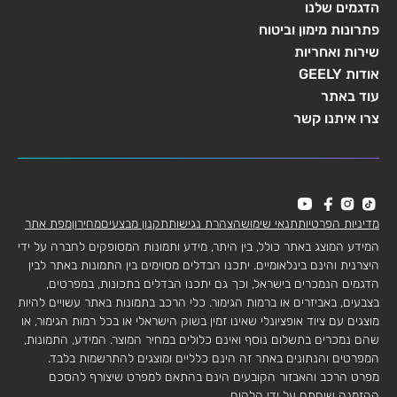
הדגמים שלנו
פתרונות מימון וביטוח
שירות ואחריות
אודות GEELY
עוד באתר
צרו איתנו קשר
מדיניות הפרטיות
תנאי שימוש
הצהרת נגישות
תקנון מבצעים
מחירון
מפת אתר
המידע המוצג באתר כולל, בין היתר, מידע ותמונות המסופקים לחברה על ידי
היצרנית והינם בינלאומיים. יתכנו הבדלים מסוימים בין התמונות באתר לבין
הדגמים הנמכרים בישראל, וכך גם יתכנו הבדלים בתכונות, במפרטים,
בצבעים, באביזרים או ברמות הגימור. כלי הרכב בתמונות באתר עשויים להיות
מוצגים עם ציוד אופציונלי שאינו זמין בשוק הישראלי או בכל רמות הגימור, או
שהם נמכרים בתשלום נוסף ואינם כלולים במחיר המוצר. המידע, התמונות,
המפרטים והנתונים באתר זה הינם כלליים ומוצגים להתרשמות בלבד.
מפרט הרכב והאבזור הקובעים הינם בהתאם למפרט שיצורף להסכם
ההזמנה שיחתם על ידי הלקוח.