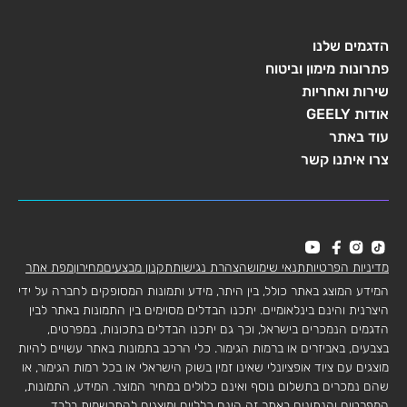
הדגמים שלנו
פתרונות מימון וביטוח
שירות ואחריות
אודות GEELY
עוד באתר
צרו איתנו קשר
מדיניות הפרטיות
תנאי שימוש
הצהרת נגישות
תקנון מבצעים
מחירון
מפת אתר
המידע המוצג באתר כולל, בין היתר, מידע ותמונות המסופקים לחברה על ידי
היצרנית והינם בינלאומיים. יתכנו הבדלים מסוימים בין התמונות באתר לבין
הדגמים הנמכרים בישראל, וכך גם יתכנו הבדלים בתכונות, במפרטים,
בצבעים, באביזרים או ברמות הגימור. כלי הרכב בתמונות באתר עשויים להיות
מוצגים עם ציוד אופציונלי שאינו זמין בשוק הישראלי או בכל רמות הגימור, או
שהם נמכרים בתשלום נוסף ואינם כלולים במחיר המוצר. המידע, התמונות,
המפרטים והנתונים באתר זה הינם כלליים ומוצגים להתרשמות בלבד.