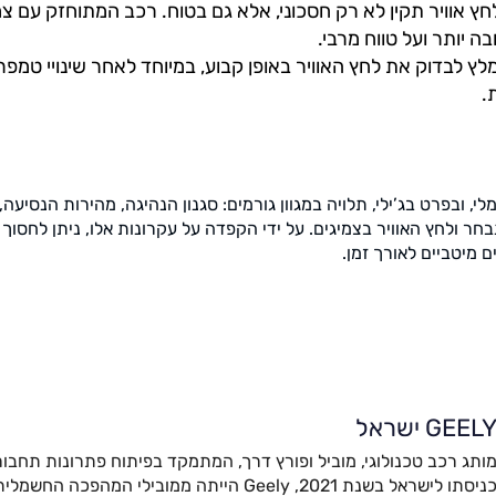
ץ אוויר תקין לא רק חסכוני, אלא גם בטוח. רכב המתוחזק עם צמי
בה יותר ועל טווח מרבי.
לץ לבדוק את לחץ האוויר באופן קבוע, במיוחד לאחר שינויי טמפרט
.
ובפרט בג’ילי, תלויה במגוון גורמים: סגנון הנהיגה, מהירות הנסיעה, 
ר ולחץ האוויר בצמיגים. על ידי הקפדה על עקרונות אלו, ניתן לחסוך 
 מיטביים לאורך זמן.
GEEL ישראל
ותג רכב טכנולוגי, מוביל ופורץ דרך, המתמקד בפיתוח פתרונות תחבור
כניסתו לישראל בשנת 2021, Geely הייתה ממובילי המהפ