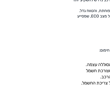
חתת, והטווח גדל.
שימוש ביכולות החכמות: ברכבי ג’ילי, לעיתים קיימות פונקציות חכמות לניהול מהירות נסיעה, כולל מצב ECO, שמסייע
חימום:
סוללה עצמה.
 שצורכת חשמל
הרכב.
על צריכת החשמל.