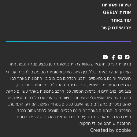
שירות ואחריות
אודות GEELY
עוד באתר
צרו איתנו קשר
מדיניות הפרטיות
תנאי שימוש
הצהרת נגישות
תקנון מבצעים
מחירון
מפת אתר
המידע המוצג באתר כולל, בין היתר, מידע ותמונות המסופקים לחברה על ידי
היצרנית והינם בינלאומיים. יתכנו הבדלים מסוימים בין התמונות באתר לבין
הדגמים הנמכרים בישראל, וכך גם יתכנו הבדלים בתכונות, במפרטים,
בצבעים, באביזרים או ברמות הגימור. כלי הרכב בתמונות באתר עשויים להיות
מוצגים עם ציוד אופציונלי שאינו זמין בשוק הישראלי או בכל רמות הגימור, או
שהם נמכרים בתשלום נוסף ואינם כלולים במחיר המוצר. המידע, התמונות,
המפרטים והנתונים באתר זה הינם כלליים ומוצגים להתרשמות בלבד.
מפרט הרכב והאבזור הקובעים הינם בהתאם למפרט שיצורף להסכם
ההזמנה שיחתם על ידי הלקוח.
Created by dooble