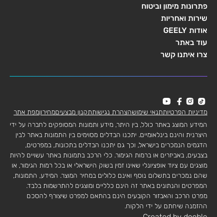
פתרונות מימון וביטוח
שירות ואחריות
אודות GEELY
עוד באתר
צרו איתנו קשר
מדיניות הפרטיות
תנאי שימוש
הצהרת נגישות
תקנון מבצעים
מחירון
מפת אתר
המידע המוצג באתר כולל, בין היתר, מידע ותמונות המסופקים לחברה על ידי
היצרנית והינם בינלאומיים. יתכנו הבדלים מסוימים בין התמונות באתר לבין
הדגמים הנמכרים בישראל, וכך גם יתכנו הבדלים בתכונות, במפרטים,
בצבעים, באביזרים או ברמות הגימור. כלי הרכב בתמונות באתר עשויים להיות
מוצגים עם ציוד אופציונלי שאינו זמין בשוק הישראלי או בכל רמות הגימור, או
שהם נמכרים בתשלום נוסף ואינם כלולים במחיר המוצר. המידע, התמונות,
המפרטים והנתונים באתר זה הינם כלליים ומוצגים להתרשמות בלבד.
מפרט הרכב והאבזור הקובעים הינם בהתאם למפרט שיצורף להסכם
ההזמנה שיחתם על ידי הלקוח.
Created by dooble