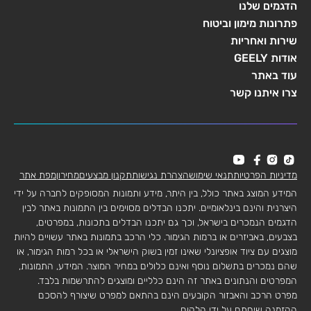
הדגמים שלנו
פתרונות מימון וביטוח
שירות ואחריות
אודות GEELY
עוד באתר
צרו איתנו קשר
מדיניות הפרטיות
תנאי שימוש
הצהרת נגישות
תקנון מבצעים
מחירון
מפת אתר
המידע המוצג באתר כולל, בין היתר, מידע ותמונות המסופקים לחברה על ידי
היצרנית והינם בינלאומיים. יתכנו הבדלים מסוימים בין התמונות באתר לבין
הדגמים הנמכרים בישראל, וכך גם יתכנו הבדלים בתכונות, במפרטים,
בצבעים, באביזרים או ברמות הגימור. כלי הרכב בתמונות באתר עשויים להיות
מוצגים עם ציוד אופציונלי שאינו זמין בשוק הישראלי או בכל רמות הגימור, או
שהם נמכרים בתשלום נוסף ואינם כלולים במחיר המוצר. המידע, התמונות,
המפרטים והנתונים באתר זה הינם כלליים ומוצגים להתרשמות בלבד.
מפרט הרכב והאבזור הקובעים הינם בהתאם למפרט שיצורף להסכם
ההזמנה שיחתם על ידי הלקוח.