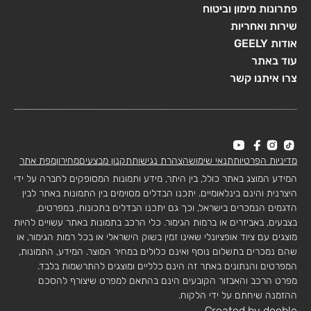
פתרונות מימון וביטוח
שירות ואחריות
אודות GEELY
עוד באתר
צרו איתנו קשר
מדיניות הפרטיות
תנאי שימוש
הצהרת נגישות
תקנון מבצעים
מחירון
מפת אתר
המידע המוצג באתר כולל, בין היתר, מידע ותמונות המסופקים לחברה על ידי
היצרנית והינם בינלאומיים. יתכנו הבדלים מסוימים בין התמונות באתר לבין
הדגמים הנמכרים בישראל, וכך גם יתכנו הבדלים בתכונות, במפרטים,
בצבעים, באביזרים או ברמות הגימור. כלי הרכב בתמונות באתר עשויים להיות
מוצגים עם ציוד אופציונלי שאינו זמין בשוק הישראלי או בכל רמות הגימור, או
שהם נמכרים בתשלום נוסף ואינם כלולים במחיר המוצר. המידע, התמונות,
המפרטים והנתונים באתר זה הינם כלליים ומוצגים להתרשמות בלבד.
מפרט הרכב והאבזור הקובעים הינם בהתאם למפרט שיצורף להסכם
ההזמנה שיחתם על ידי הלקוח.
Created by dooble