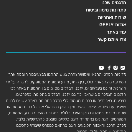
הדגמים שלנו
פתרונות מימון וביטוח
שירות ואחריות
אודות GEELY
עוד באתר
צרו איתנו קשר
מדיניות הפרטיות
תנאי שימוש
הצהרת נגישות
תקנון מבצעים
מחירון
מפת אתר
המידע המוצג באתר כולל, בין היתר, מידע ותמונות המסופקים לחברה על ידי
היצרנית והינם בינלאומיים. יתכנו הבדלים מסוימים בין התמונות באתר לבין
הדגמים הנמכרים בישראל, וכך גם יתכנו הבדלים בתכונות, במפרטים,
בצבעים, באביזרים או ברמות הגימור. כלי הרכב בתמונות באתר עשויים להיות
מוצגים עם ציוד אופציונלי שאינו זמין בשוק הישראלי או בכל רמות הגימור, או
שהם נמכרים בתשלום נוסף ואינם כלולים במחיר המוצר. המידע, התמונות,
המפרטים והנתונים באתר זה הינם כלליים ומוצגים להתרשמות בלבד.
מפרט הרכב והאבזור הקובעים הינם בהתאם למפרט שיצורף להסכם
ההזמנה שיחתם על ידי הלקוח.