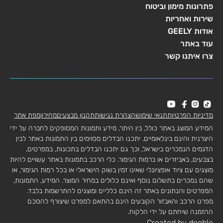
פתרונות מימון וביטוח
שירות ואחריות
אודות GEELY
עוד באתר
צרו איתנו קשר
מדיניות הפרטיות
תנאי שימוש
הצהרת נגישות
תקנון מבצעים
מחירון
מפת אתר
המידע המוצג באתר כולל, בין היתר, מידע ותמונות המסופקים לחברה על ידי
היצרנית והינם בינלאומיים. יתכנו הבדלים מסוימים בין התמונות באתר לבין
הדגמים הנמכרים בישראל, וכך גם יתכנו הבדלים בתכונות, במפרטים,
בצבעים, באביזרים או ברמות הגימור. כלי הרכב בתמונות באתר עשויים להיות
מוצגים עם ציוד אופציונלי שאינו זמין בשוק הישראלי או בכל רמות הגימור, או
שהם נמכרים בתשלום נוסף ואינם כלולים במחיר המוצר. המידע, התמונות,
המפרטים והנתונים באתר זה הינם כלליים ומוצגים להתרשמות בלבד.
מפרט הרכב והאבזור הקובעים הינם בהתאם למפרט שיצורף להסכם
ההזמנה שיחתם על ידי הלקוח.
Created by dooble