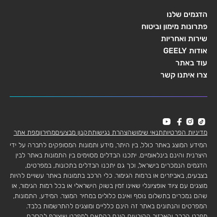
הדגמים שלנו
פתרונות מימון וביטוח
שירות ואחריות
אודות GEELY
עוד באתר
צרו איתנו קשר
מדיניות הפרטיות
תנאי שימוש
הצהרת נגישות
תקנון מבצעים
מחירון
מפת אתר
המידע המוצג באתר כולל, בין היתר, מידע ותמונות המסופקים לחברה על ידי
היצרנית והינם בינלאומיים. יתכנו הבדלים מסוימים בין התמונות באתר לבין
הדגמים הנמכרים בישראל, וכך גם יתכנו הבדלים בתכונות, במפרטים,
בצבעים, באביזרים או ברמות הגימור. כלי הרכב בתמונות באתר עשויים להיות
מוצגים עם ציוד אופציונלי שאינו זמין בשוק הישראלי או בכל רמות הגימור, או
שהם נמכרים בתשלום נוסף ואינם כלולים במחיר המוצר. המידע, התמונות,
המפרטים והנתונים באתר זה הינם כלליים ומוצגים להתרשמות בלבד.
מפרט הרכב והאבזור הקובעים הינם בהתאם למפרט שיצורף להסכם