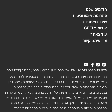
הדגמים שלנו
פתרונות מימון וביטוח
שירות ואחריות
אודות GEELY
עוד באתר
צרו איתנו קשר
מדיניות הפרטיות
תנאי שימוש
הצהרת נגישות
תקנון מבצעים
מחירון
מפת אתר
המידע המוצג באתר כולל, בין היתר, מידע ותמונות המסופקים לחברה על ידי
היצרנית והינם בינלאומיים. יתכנו הבדלים מסוימים בין התמונות באתר לבין
הדגמים הנמכרים בישראל, וכך גם יתכנו הבדלים בתכונות, במפרטים,
בצבעים, באביזרים או ברמות הגימור. כלי הרכב בתמונות באתר עשויים להיות
מוצגים עם ציוד אופציונלי שאינו זמין בשוק הישראלי או בכל רמות הגימור, או
שהם נמכרים בתשלום נוסף ואינם כלולים במחיר המוצר. המידע, התמונות,
המפרטים והנתונים באתר זה הינם כלליים ומוצגים להתרשמות בלבד.