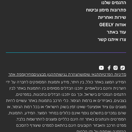
הדגמים שלנו
פתרונות מימון וביטוח
שירות ואחריות
אודות GEELY
עוד באתר
צרו איתנו קשר
מדיניות הפרטיות
תנאי שימוש
הצהרת נגישות
תקנון מבצעים
מחירון
מפת אתר
המידע המוצג באתר כולל, בין היתר, מידע ותמונות המסופקים לחברה על ידי
היצרנית והינם בינלאומיים. יתכנו הבדלים מסוימים בין התמונות באתר לבין
הדגמים הנמכרים בישראל, וכך גם יתכנו הבדלים בתכונות, במפרטים,
בצבעים, באביזרים או ברמות הגימור. כלי הרכב בתמונות באתר עשויים להיות
מוצגים עם ציוד אופציונלי שאינו זמין בשוק הישראלי או בכל רמות הגימור, או
שהם נמכרים בתשלום נוסף ואינם כלולים במחיר המוצר. המידע, התמונות,
המפרטים והנתונים באתר זה הינם כלליים ומוצגים להתרשמות בלבד.
מפרט הרכב והאבזור הקובעים הינם בהתאם למפרט שיצורף להסכם
ההזמנה שיחתם על ידי הלקוח.