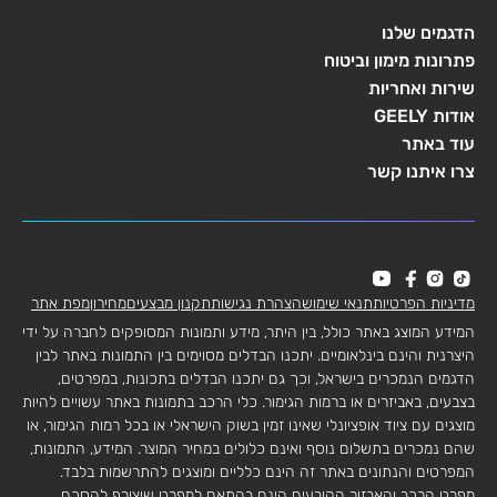
הדגמים שלנו
פתרונות מימון וביטוח
שירות ואחריות
אודות GEELY
עוד באתר
צרו איתנו קשר
מדיניות הפרטיות
תנאי שימוש
הצהרת נגישות
תקנון מבצעים
מחירון
מפת אתר
המידע המוצג באתר כולל, בין היתר, מידע ותמונות המסופקים לחברה על ידי
היצרנית והינם בינלאומיים. יתכנו הבדלים מסוימים בין התמונות באתר לבין
הדגמים הנמכרים בישראל, וכך גם יתכנו הבדלים בתכונות, במפרטים,
בצבעים, באביזרים או ברמות הגימור. כלי הרכב בתמונות באתר עשויים להיות
מוצגים עם ציוד אופציונלי שאינו זמין בשוק הישראלי או בכל רמות הגימור, או
שהם נמכרים בתשלום נוסף ואינם כלולים במחיר המוצר. המידע, התמונות,
המפרטים והנתונים באתר זה הינם כלליים ומוצגים להתרשמות בלבד.
מפרט הרכב והאבזור הקובעים הינם בהתאם למפרט שיצורף להסכם