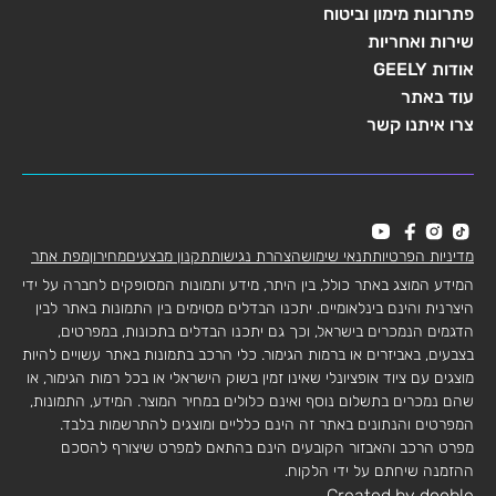
פתרונות מימון וביטוח
שירות ואחריות
אודות GEELY
עוד באתר
צרו איתנו קשר
מדיניות הפרטיות
תנאי שימוש
הצהרת נגישות
תקנון מבצעים
מחירון
מפת אתר
המידע המוצג באתר כולל, בין היתר, מידע ותמונות המסופקים לחברה על ידי
היצרנית והינם בינלאומיים. יתכנו הבדלים מסוימים בין התמונות באתר לבין
הדגמים הנמכרים בישראל, וכך גם יתכנו הבדלים בתכונות, במפרטים,
בצבעים, באביזרים או ברמות הגימור. כלי הרכב בתמונות באתר עשויים להיות
מוצגים עם ציוד אופציונלי שאינו זמין בשוק הישראלי או בכל רמות הגימור, או
שהם נמכרים בתשלום נוסף ואינם כלולים במחיר המוצר. המידע, התמונות,
המפרטים והנתונים באתר זה הינם כלליים ומוצגים להתרשמות בלבד.
מפרט הרכב והאבזור הקובעים הינם בהתאם למפרט שיצורף להסכם
ההזמנה שיחתם על ידי הלקוח.
Created by dooble