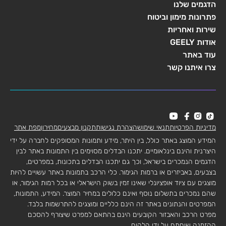
הדגמים שלנו
פתרונות מימון וביטוח
שירות ואחריות
אודות GEELY
עוד באתר
צרו איתנו קשר
מדיניות הפרטיות
תנאי שימוש
הצהרת נגישות
תקנון מבצעים
מחירון
מפת אתר
המידע המוצג באתר כולל, בין היתר, מידע ותמונות המסופקים לחברה על ידי
היצרנית והינם בינלאומיים. יתכנו הבדלים מסוימים בין התמונות באתר לבין
הדגמים הנמכרים בישראל, וכך גם יתכנו הבדלים בתכונות, במפרטים,
בצבעים, באביזרים או ברמות הגימור. כלי הרכב בתמונות באתר עשויים להיות
מוצגים עם ציוד אופציונלי שאינו זמין בשוק הישראלי או בכל רמות הגימור, או
שהם נמכרים בתשלום נוסף ואינם כלולים במחיר המוצר. המידע, התמונות,
המפרטים והנתונים באתר זה הינם כלליים ומוצגים להתרשמות בלבד.
מפרט הרכב והאבזור הקובעים הינם בהתאם למפרט שיצורף להסכם
ההזמנה שיחתם על ידי הלקוח.