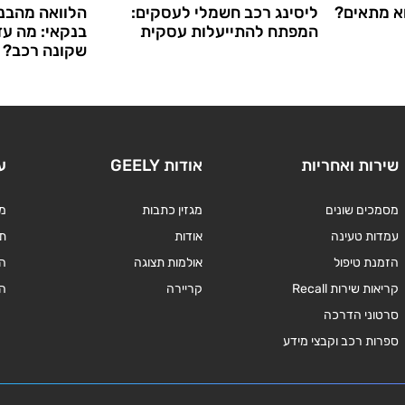
וא מתאים?
ליסינג רכב חשמלי לעסקים:
הלוואה מהבנק
המפתח להתייעלות עסקית
בנקאי: מה ע
שקונה רכב?
שירות ואחריות
אודות GEELY
ע
מסמכים שונים
מגזין כתבות
מד
עמדות טעינה
אודות
תנ
הזמנת טיפול
אולמות תצוגה
ה
קריאות שירות Recall
קריירה
ה
סרטוני הדרכה
ספרות רכב וקבצי מידע