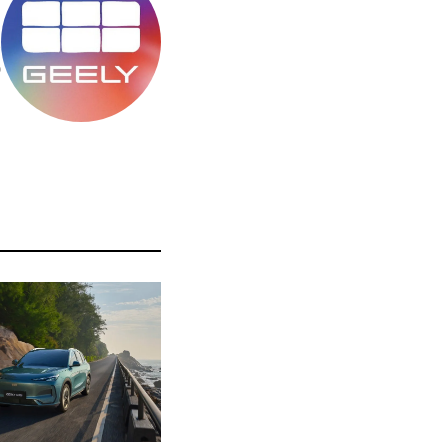
מ
ס
ה