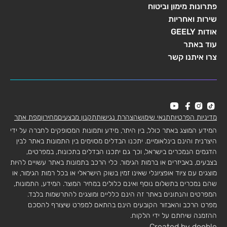
פתרונות מימון וביטוח
שירות ואחריות
אודות GEELY
עוד באתר
צרו איתנו קשר
מדיניות הפרטיות
תנאי שימוש
הצהרת נגישות
תקנון מבצעים
מחירון
מפת אתר
המידע המוצג באתר כולל, בין היתר, מידע ותמונות המסופקים לחברה על ידי
היצרנית והינם בינלאומיים. יתכנו הבדלים מסוימים בין התמונות באתר לבין
הדגמים הנמכרים בישראל, וכך גם יתכנו הבדלים בתכונות, במפרטים,
בצבעים, באביזרים או ברמות הגימור. כלי הרכב בתמונות באתר עשויים להיות
מוצגים עם ציוד אופציונלי שאינו זמין בשוק הישראלי או בכל רמות הגימור, או
שהם נמכרים בתשלום נוסף ואינם כלולים במחיר המוצר. המידע, התמונות,
המפרטים והנתונים באתר זה הינם כלליים ומוצגים להתרשמות בלבד.
מפרט הרכב והאבזור הקובעים הינם בהתאם למפרט שיצורף להסכם
ההזמנה שיחתם על ידי הלקוח.
Created by dooble