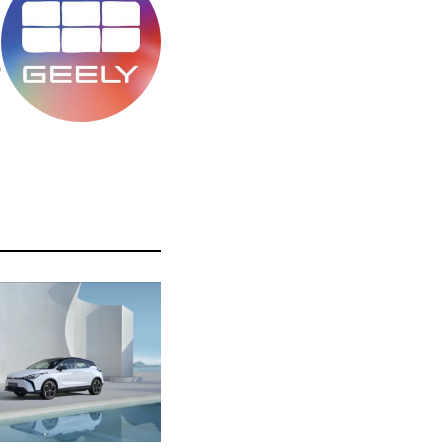
מ
ס
ה