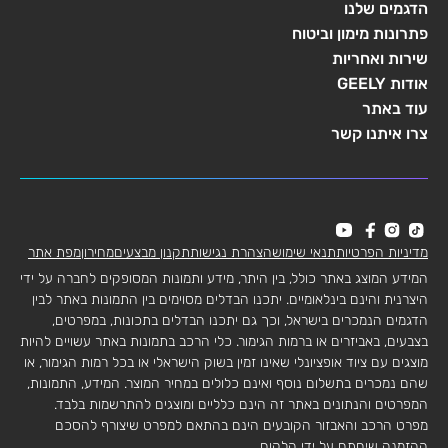
הדגמים שלנו
פתרונות מימון וביטוח
שירות ואחריות
אודות GEELY
עוד באתר
צרו איתנו קשר
מדיניות הפרטיות
תנאי שימוש
הצהרת נגישות
תקנון מבצעים
מחירון
מפת אתר
המידע המוצג באתר כולל, בין היתר, מידע ותמונות המסופקים לחברה על ידי
היצרנית והינם בינלאומיים. יתכנו הבדלים מסוימים בין התמונות באתר לבין
הדגמים הנמכרים בישראל, וכך גם יתכנו הבדלים בתכונות, במפרטים,
בצבעים, באביזרים או ברמות הגימור. כלי הרכב בתמונות באתר עשויים להיות
מוצגים עם ציוד אופציונלי שאינו זמין בשוק הישראלי או בכל רמות הגימור, או
שהם נמכרים בתשלום נוסף ואינם כלולים במחיר המוצר. המידע, התמונות,
המפרטים והנתונים באתר זה הינם כלליים ומוצגים להתרשמות בלבד.
מפרט הרכב והאבזור הקובעים הינם בהתאם למפרט שיצורף להסכם
ההזמנה שיחתם על ידי הלקוח.