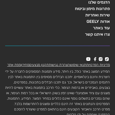
הדגמים שלנו
פתרונות מימון וביטוח
שירות ואחריות
אודות GEELY
עוד באתר
צרו איתנו קשר
מדיניות הפרטיות
תנאי שימוש
הצהרת נגישות
תקנון מבצעים
מחירון
מפת אתר
המידע המוצג באתר כולל, בין היתר, מידע ותמונות המסופקים לחברה על ידי
היצרנית והינם בינלאומיים. יתכנו הבדלים מסוימים בין התמונות באתר לבין
הדגמים הנמכרים בישראל, וכך גם יתכנו הבדלים בתכונות, במפרטים,
בצבעים, באביזרים או ברמות הגימור. כלי הרכב בתמונות באתר עשויים להיות
מוצגים עם ציוד אופציונלי שאינו זמין בשוק הישראלי או בכל רמות הגימור, או
שהם נמכרים בתשלום נוסף ואינם כלולים במחיר המוצר. המידע, התמונות,
המפרטים והנתונים באתר זה הינם כלליים ומוצגים להתרשמות בלבד.
מפרט הרכב והאבזור הקובעים הינם בהתאם למפרט שיצורף להסכם
ההזמנה שיחתם על ידי הלקוח.