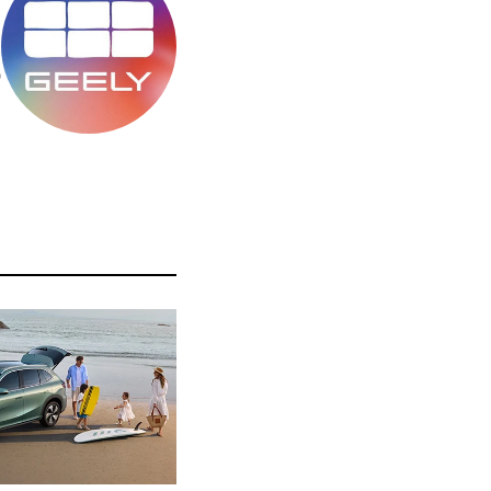
מ
ס
ה