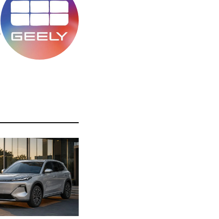
מ
ס
ה