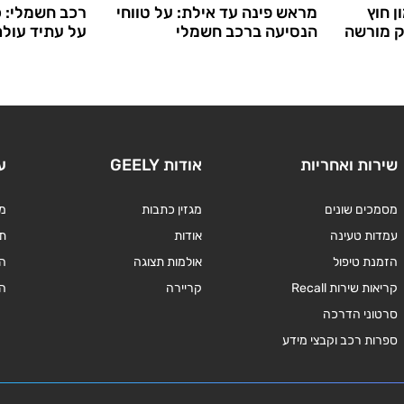
ן חוץ
מראש פינה עד אילת: על טווחי
רכב חשמלי: 
ק מורשה
הנסיעה ברכב חשמלי
על עתיד עול
שירות ואחריות
אודות GEELY
ע
מסמכים שונים
מגזין כתבות
מד
עמדות טעינה
אודות
תנ
הזמנת טיפול
אולמות תצוגה
ה
קריאות שירות Recall
קריירה
ה
סרטוני הדרכה
ספרות רכב וקבצי מידע