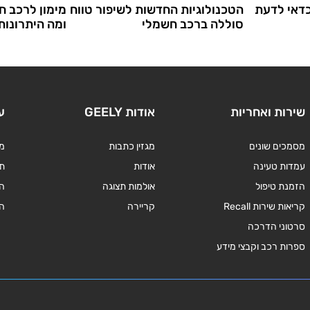
דאי לדעת
הטכנולוגיות החדשות לשיפור טווח
מימון לרכב ח
סוללה ברכב חשמלי
ומה היתרונות
שירות ואחריות
אודות GEELY
ע
מסמכים שונים
מגזין כתבות
מד
עמדות טעינה
אודות
תנ
הזמנת טיפול
אולמות תצוגה
ה
קריאות שירות Recall
קריירה
ה
סרטוני הדרכה
ספרות רכב וקבצי מידע