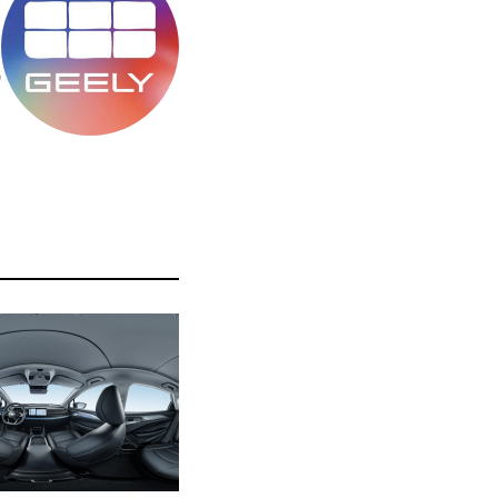
מ
ס
ה