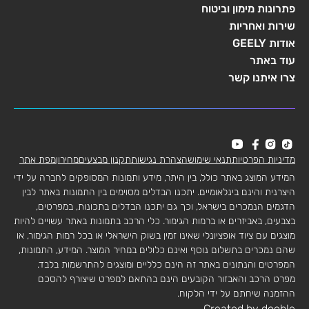
פתרונות מימון וביטוח
שירות ואחריות
אודות GEELY
עוד באתר
צרו איתנו קשר
מדיניות הפרטיות
תנאי שימוש
הצהרת נגישות
תקנון מבצעים
מחירון
מפת אתר
המידע המוצג באתר כולל, בין היתר, מידע ותמונות המסופקים לחברה על ידי
היצרנית והינם בינלאומיים. יתכנו הבדלים מסוימים בין התמונות באתר לבין
הדגמים הנמכרים בישראל, וכך גם יתכנו הבדלים בתכונות, במפרטים,
בצבעים, באביזרים או ברמות הגימור. כלי הרכב בתמונות באתר עשויים להיות
מוצגים עם ציוד אופציונלי שאינו זמין בשוק הישראלי או בכל רמות הגימור, או
שהם נמכרים בתשלום נוסף ואינם כלולים במחיר המוצר. המידע, התמונות,
המפרטים והנתונים באתר זה הינם כלליים ומוצגים להתרשמות בלבד.
מפרט הרכב והאבזור הקובעים הינם בהתאם למפרט שיצורף להסכם
ההזמנה שיחתם על ידי הלקוח.
Created by dooble