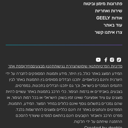
פתרונות מימון וביטוח
שירות ואחריות
אודות GEELY
עוד באתר
צרו איתנו קשר
מדיניות הפרטיות
תנאי שימוש
הצהרת נגישות
תקנון מבצעים
מחירון
מפת אתר
המידע המוצג באתר כולל, בין היתר, מידע ותמונות המסופקים לחברה על ידי
היצרנית והינם בינלאומיים. יתכנו הבדלים מסוימים בין התמונות באתר לבין
הדגמים הנמכרים בישראל, וכך גם יתכנו הבדלים בתכונות, במפרטים,
בצבעים, באביזרים או ברמות הגימור. כלי הרכב בתמונות באתר עשויים להיות
מוצגים עם ציוד אופציונלי שאינו זמין בשוק הישראלי או בכל רמות הגימור, או
שהם נמכרים בתשלום נוסף ואינם כלולים במחיר המוצר. המידע, התמונות,
המפרטים והנתונים באתר זה הינם כלליים ומוצגים להתרשמות בלבד.
מפרט הרכב והאבזור הקובעים הינם בהתאם למפרט שיצורף להסכם
ההזמנה שיחתם על ידי הלקוח.
Created by dooble