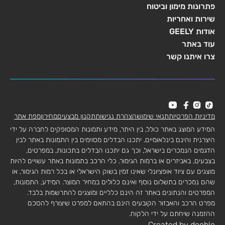
פתרונות מימון וביטוח
שירות ואחריות
אודות GEELY
עוד באתר
צרו איתנו קשר
מדיניות הפרטיות
תנאי שימוש
הצהרת נגישות
תקנון מבצעים
מחירון
מפת אתר
המידע המוצג באתר כולל, בין היתר, מידע ותמונות המסופקים לחברה על ידי
היצרנית והינם בינלאומיים. יתכנו הבדלים מסוימים בין התמונות באתר לבין
הדגמים הנמכרים בישראל, וכך גם יתכנו הבדלים בתכונות, במפרטים,
בצבעים, באביזרים או ברמות הגימור. כלי הרכב בתמונות באתר עשויים להיות
מוצגים עם ציוד אופציונלי שאינו זמין בשוק הישראלי או בכל רמות הגימור, או
שהם נמכרים בתשלום נוסף ואינם כלולים במחיר המוצר. המידע, התמונות,
המפרטים והנתונים באתר זה הינם כלליים ומוצגים להתרשמות בלבד.
מפרט הרכב והאבזור הקובעים הינם בהתאם למפרט שיצורף להסכם
ההזמנה שיחתם על ידי הלקוח.
Created by dooble