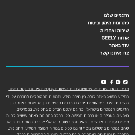
הדגמים שלנו
פתרונות מימון וביטוח
שירות ואחריות
אודות GEELY
עוד באתר
צרו איתנו קשר
מדיניות הפרטיות
תנאי שימוש
הצהרת נגישות
תקנון מבצעים
מחירון
מפת אתר
המידע המוצג באתר כולל, בין היתר, מידע ותמונות המסופקים לחברה על ידי
היצרנית והינם בינלאומיים. יתכנו הבדלים מסוימים בין התמונות באתר לבין
הדגמים הנמכרים בישראל, וכך גם יתכנו הבדלים בתכונות, במפרטים,
בצבעים, באביזרים או ברמות הגימור. כלי הרכב בתמונות באתר עשויים להיות
מוצגים עם ציוד אופציונלי שאינו זמין בשוק הישראלי או בכל רמות הגימור, או
שהם נמכרים בתשלום נוסף ואינם כלולים במחיר המוצר. המידע, התמונות,
המפרטים והנתונים באתר זה הינם כלליים ומוצגים להתרשמות בלבד.