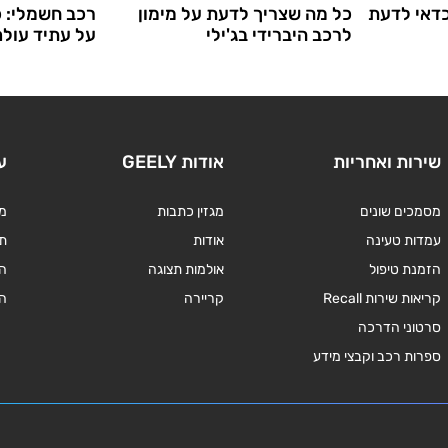
דאי לדעת
כל מה שצריך לדעת על מימון
רכב חשמלי: 
לרכב היברידי בג'ילי
על עתיד עול
שירות ואחריות
אודות GEELY
ע
מסמכים שונים
מגזין כתבות
מד
עמדות טעינה
אודות
תנ
הזמנת טיפול
אולמות תצוגה
ה
קריאות שירות Recall
קריירה
ה
סרטוני הדרכה
ספרות רכב וקבצי מידע