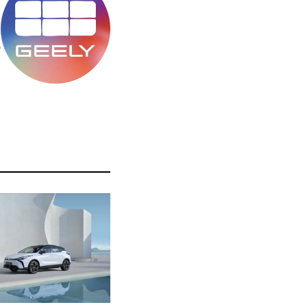
מ
ס
ה