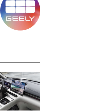
מ
ס
ה