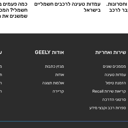
וחסרונות.
עמדות טעינה לרכבים חשמליים
כמה פעמים ב
בר לרכב
בישראל
חשמלי? המספ
שמשנים את ה
שירות ואחריות
אודות GEELY
ע
מסמכים שונים
מגזין כתבות
מד
עמדות טעינה
אודות
תנ
הזמנת טיפול
אולמות תצוגה
ה
קריאות שירות Recall
קריירה
ה
סרטוני הדרכה
ספרות רכב וקבצי מידע