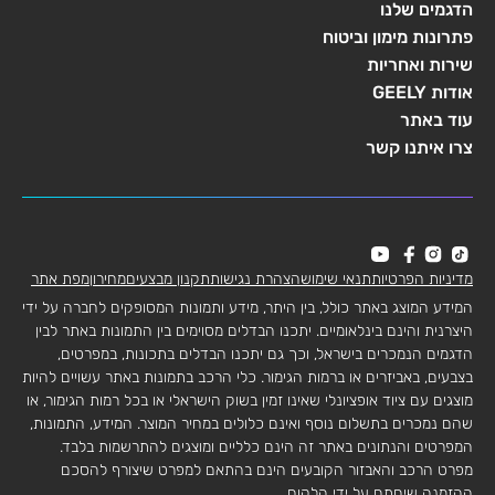
הדגמים שלנו
פתרונות מימון וביטוח
שירות ואחריות
אודות GEELY
עוד באתר
צרו איתנו קשר
מדיניות הפרטיות
תנאי שימוש
הצהרת נגישות
תקנון מבצעים
מחירון
מפת אתר
המידע המוצג באתר כולל, בין היתר, מידע ותמונות המסופקים לחברה על ידי
היצרנית והינם בינלאומיים. יתכנו הבדלים מסוימים בין התמונות באתר לבין
הדגמים הנמכרים בישראל, וכך גם יתכנו הבדלים בתכונות, במפרטים,
בצבעים, באביזרים או ברמות הגימור. כלי הרכב בתמונות באתר עשויים להיות
מוצגים עם ציוד אופציונלי שאינו זמין בשוק הישראלי או בכל רמות הגימור, או
שהם נמכרים בתשלום נוסף ואינם כלולים במחיר המוצר. המידע, התמונות,
המפרטים והנתונים באתר זה הינם כלליים ומוצגים להתרשמות בלבד.
מפרט הרכב והאבזור הקובעים הינם בהתאם למפרט שיצורף להסכם
ההזמנה שיחתם על ידי הלקוח.