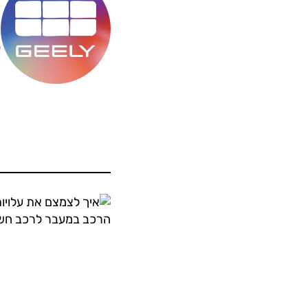
מ
ס
ה