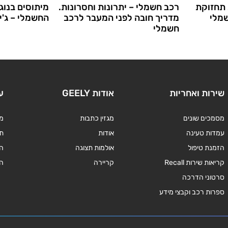
 תחזוקת
רכב חשמלי – יתרונות וחסרונות.
מיתוסים בנוג
מלי
מדריך חובה לפני המעבר לרכב
החשמלי – ג'י
חשמלי
שירות ואחריות
אודות GEELY
ע
מסמכים שונים
מגזין כתבות
מד
עמדות טעינה
אודות
תנ
הזמנת טיפול
אולמות תצוגה
ה
קריאות שירות Recall
קריירה
ה
סרטוני הדרכה
ספרות רכב וקבצי מידע