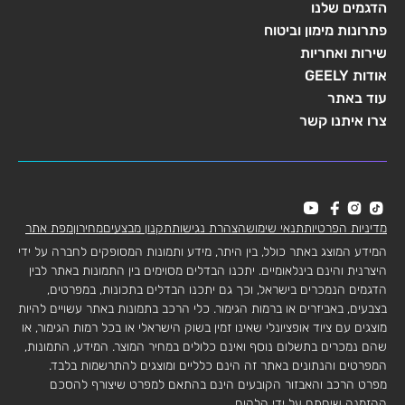
הדגמים שלנו
פתרונות מימון וביטוח
שירות ואחריות
אודות GEELY
עוד באתר
צרו איתנו קשר
מדיניות הפרטיות
תנאי שימוש
הצהרת נגישות
תקנון מבצעים
מחירון
מפת אתר
המידע המוצג באתר כולל, בין היתר, מידע ותמונות המסופקים לחברה על ידי
היצרנית והינם בינלאומיים. יתכנו הבדלים מסוימים בין התמונות באתר לבין
הדגמים הנמכרים בישראל, וכך גם יתכנו הבדלים בתכונות, במפרטים,
בצבעים, באביזרים או ברמות הגימור. כלי הרכב בתמונות באתר עשויים להיות
מוצגים עם ציוד אופציונלי שאינו זמין בשוק הישראלי או בכל רמות הגימור, או
שהם נמכרים בתשלום נוסף ואינם כלולים במחיר המוצר. המידע, התמונות,
המפרטים והנתונים באתר זה הינם כלליים ומוצגים להתרשמות בלבד.
מפרט הרכב והאבזור הקובעים הינם בהתאם למפרט שיצורף להסכם
ההזמנה שיחתם על ידי הלקוח.