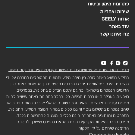
פתרונות מימון וביטוח
שירות ואחריות
אודות GEELY
עוד באתר
צרו איתנו קשר
מדיניות הפרטיות
תנאי שימוש
הצהרת נגישות
תקנון מבצעים
מחירון
מפת אתר
המידע המוצג באתר כולל, בין היתר, מידע ותמונות המסופקים לחברה על ידי
היצרנית והינם בינלאומיים. יתכנו הבדלים מסוימים בין התמונות באתר לבין
הדגמים הנמכרים בישראל, וכך גם יתכנו הבדלים בתכונות, במפרטים,
בצבעים, באביזרים או ברמות הגימור. כלי הרכב בתמונות באתר עשויים להיות
מוצגים עם ציוד אופציונלי שאינו זמין בשוק הישראלי או בכל רמות הגימור, או
שהם נמכרים בתשלום נוסף ואינם כלולים במחיר המוצר. המידע, התמונות,
המפרטים והנתונים באתר זה הינם כלליים ומוצגים להתרשמות בלבד.
מפרט הרכב והאבזור הקובעים הינם בהתאם למפרט שיצורף להסכם
ההזמנה שיחתם על ידי הלקוח.
Created by dooble