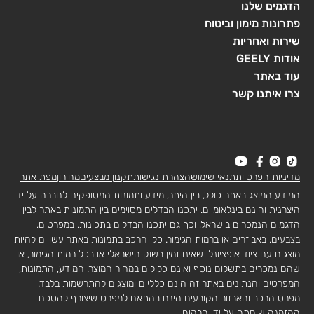
הדגמים שלנו
פתרונות מימון וביטוח
שירות ואחריות
אודות GEELY
עוד באתר
צרו איתנו קשר
מדיניות הפרטיות
תנאי שימוש
הצהרת נגישות
תקנון מבצעים
מחירון
מפת אתר
המידע המוצג באתר כולל, בין היתר, מידע ותמונות המסופקים לחברה על ידי
היצרנית והינם בינלאומיים. יתכנו הבדלים מסוימים בין התמונות באתר לבין
הדגמים הנמכרים בישראל, וכך גם יתכנו הבדלים בתכונות, במפרטים,
בצבעים, באביזרים או ברמות הגימור. כלי הרכב בתמונות באתר עשויים להיות
מוצגים עם ציוד אופציונלי שאינו זמין בשוק הישראלי או בכל רמות הגימור, או
שהם נמכרים בתשלום נוסף ואינם כלולים במחיר המוצר. המידע, התמונות,
המפרטים והנתונים באתר זה הינם כלליים ומוצגים להתרשמות בלבד.
מפרט הרכב והאבזור הקובעים הינם בהתאם למפרט שיצורף להסכם
ההזמנה שיחתם על ידי הלקוח.