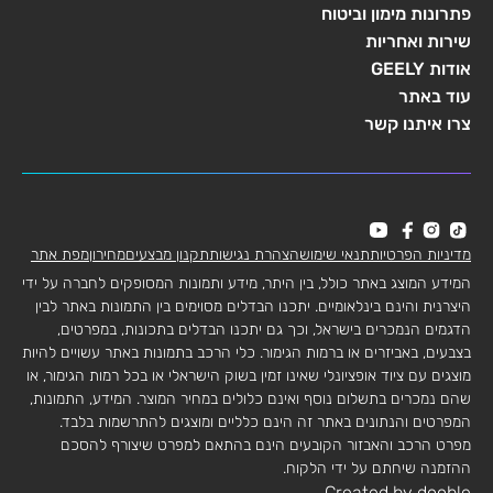
פתרונות מימון וביטוח
שירות ואחריות
אודות GEELY
עוד באתר
צרו איתנו קשר
מדיניות הפרטיות
תנאי שימוש
הצהרת נגישות
תקנון מבצעים
מחירון
מפת אתר
המידע המוצג באתר כולל, בין היתר, מידע ותמונות המסופקים לחברה על ידי
היצרנית והינם בינלאומיים. יתכנו הבדלים מסוימים בין התמונות באתר לבין
הדגמים הנמכרים בישראל, וכך גם יתכנו הבדלים בתכונות, במפרטים,
בצבעים, באביזרים או ברמות הגימור. כלי הרכב בתמונות באתר עשויים להיות
מוצגים עם ציוד אופציונלי שאינו זמין בשוק הישראלי או בכל רמות הגימור, או
שהם נמכרים בתשלום נוסף ואינם כלולים במחיר המוצר. המידע, התמונות,
המפרטים והנתונים באתר זה הינם כלליים ומוצגים להתרשמות בלבד.
מפרט הרכב והאבזור הקובעים הינם בהתאם למפרט שיצורף להסכם
ההזמנה שיחתם על ידי הלקוח.
Created by dooble