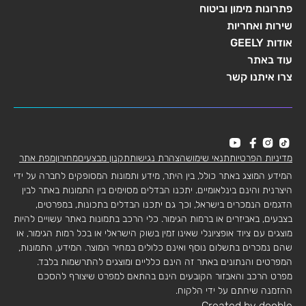
פתרונות מימון וביטוח
שירות ואחריות
אודות GEELY
עוד באתר
צרו איתנו קשר
מדיניות הפרטיות
תנאי שימוש
הצהרת נגישות
תקנון מבצעים
מחירון
מפת אתר
המידע המוצג באתר כולל, בין היתר, מידע ותמונות המסופקים לחברה על ידי
היצרנית והינם בינלאומיים. יתכנו הבדלים מסוימים בין התמונות באתר לבין
הדגמים הנמכרים בישראל, וכך גם יתכנו הבדלים בתכונות, במפרטים,
בצבעים, באביזרים או ברמות הגימור. כלי הרכב בתמונות באתר עשויים להיות
מוצגים עם ציוד אופציונלי שאינו זמין בשוק הישראלי או בכל רמות הגימור, או
שהם נמכרים בתשלום נוסף ואינם כלולים במחיר המוצר. המידע, התמונות,
המפרטים והנתונים באתר זה הינם כלליים ומוצגים להתרשמות בלבד.
מפרט הרכב והאבזור הקובעים הינם בהתאם למפרט שיצורף להסכם
ההזמנה שיחתם על ידי הלקוח.
Created by dooble