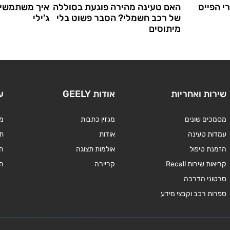
י הפייס
האם טעינה מהירה פוגעת בסוללה
איך משתמשים
של רכב חשמלי? הסבר פשוט בלי
ג'ילי
מיתוסים
שירות ואחריות
אודות GEELY
ע
מסמכים שונים
מגזין כתבות
מד
עמדות טעינה
אודות
תנ
הזמנת טיפול
אולמות תצוגה
ה
קריאות שירות Recall
קריירה
ה
סרטוני הדרכה
ספרות רכב וקבצי מידע