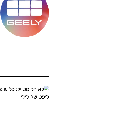
מ
ס
ה