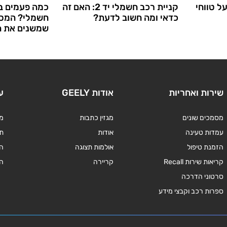
ל טווחי
קניית רכב חשמלי יד 2: האם זה
כמה פעמים ב
כדאי ומה חשוב לדעת?
חשמלי? המספ
שמשנים את ה
שירות ואחריות
אודות GEELY
ע
מסמכים שונים
מגזין כתבות
מד
עמדות טעינה
אודות
תנ
הזמנת טיפול
אולמות תצוגה
ה
קריאות שירות Recall
קריירה
ה
סרטוני הדרכה
ספרות רכב וקבצי מידע