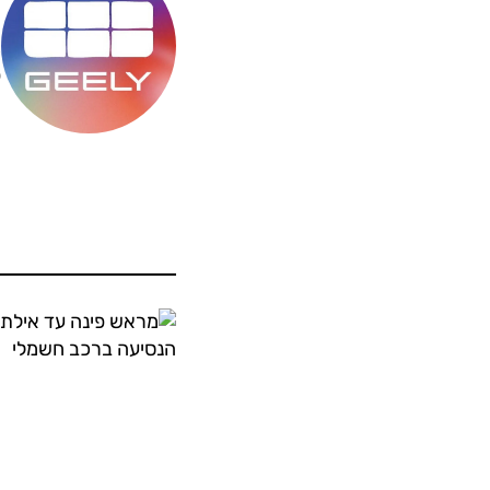
מ
ס
ה