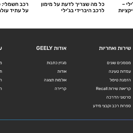
לי –
כל מה שצריך לדעת על מימון
רכב חשמלי: 
יקציות
לרכב היברידי בג'ילי
על עתיד עול
שירות ואחריות
אודות GEELY
ע
מסמכים שונים
מגזין כתבות
מד
עמדות טעינה
אודות
תנ
הזמנת טיפול
אולמות תצוגה
ה
קריאות שירות Recall
קריירה
ה
סרטוני הדרכה
ספרות רכב וקבצי מידע