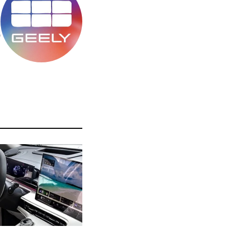
מ
ס
ה